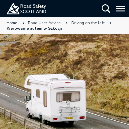
Skip
Show Searc
to
main
This link will open in a new tab.
This link will open in a new tab.
This link wil
Home
Road User Advice
Driving on the left
content
Kierowanie autem w Szkocji