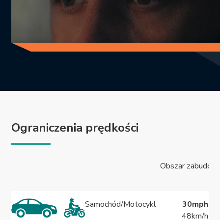
Ograniczenia prędkości
Obszar zabudow
Samochód/Motocykl
30mph
48km/h