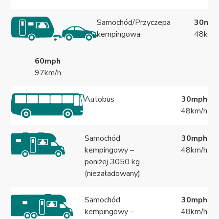
Samochód/Przyczepa
30mp
kempingowa
48km/
60mph
97km/h
Autobus
30mph
48km/h
Samochód
30mph
kempingowy –
48km/h
poniżej 3050 kg
(niezaładowany)
Samochód
30mph
kempingowy –
48km/h