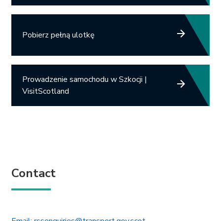
Pobierz pełną ulotkę
Link opens in new tab.
Prowadzenie samochodu w Szkocji |
VisitScotland
Contact
This link will open in 